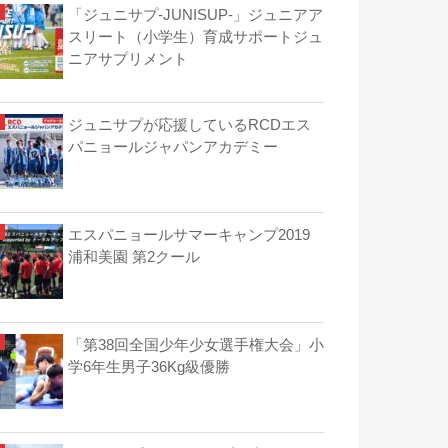
「ジュニサプ-JUNISUP-」ジュニアア
スリート（小学生）育成サポートジュ
ニアサプリメント
ジュニサプが応援しているRCDエス
パニョールジャパンアカデミー
エスパニョールサマーキャンプ2019
浦和美園 第2クール
「第38回全国少年少女選手権大会」小
学6年生男子36Kg級優勝