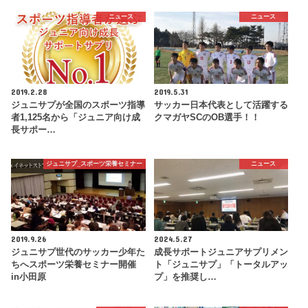
ニュース
ニュース
2019.2.28
2019.5.31
ジュニサプが全国のスポーツ指導
サッカー日本代表として活躍する
者1,125名から「ジュニア向け成
クマガヤSCのOB選手！！
長サポー…
ジュニサプ_スポーツ栄養セミナー
ニュース
2019.9.26
2024.5.27
ジュニサプ世代のサッカー少年た
成長サポートジュニアサプリメン
ちへスポーツ栄養セミナー開催
ト「ジュニサプ」「トータルアッ
in小田原
プ」を推奨し…