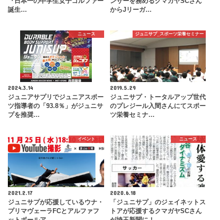
『日本一の中学生女子ゴルファー
ンサーを務めるクマガヤSCさん
誕生…
からJリーガ…
ニュース
ジュニサプ_スポーツ栄養セミナー
2024.3.14
2019.5.29
ジュニアサプリでジュニアスポー
ジュニサプ・トータルアップ世代
ツ指導者の「93.8％」がジュニサ
のプレジール入間さんにてスポー
プを推奨…
ツ栄養セミナ…
イベント
ニュース
2021.2.17
2020.6.18
ジュニサプが応援しているウナ・
「ジュニサプ」のジェイネットス
プリマヴェーラFCとアルファフ
トアが応援するクマガヤSCさん